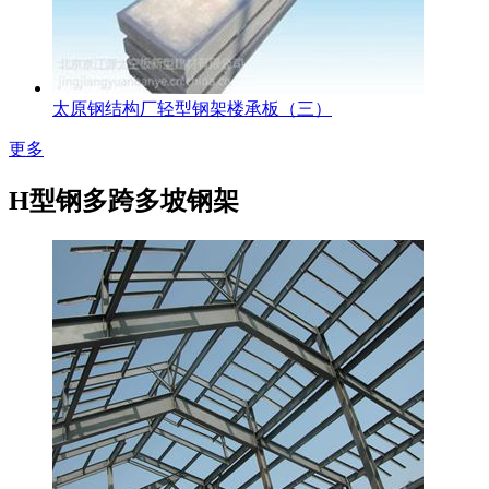
太原钢结构厂轻型钢架楼承板（三）
更多
H型钢多跨多坡钢架