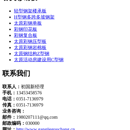
轻型钢架楼承板
H型钢多跨多坡钢架
太原彩钢单板
彩钢印花板
彩钢复合板
太原彩钢压型板
太原彩钢岩棉板
太原钢结构Z型钢
太原活动房建设用C型钢
联系我们
联系人：
初国新经理
手机：
13453458576
电话：
0351-7136979
传真：
0351-7136979
业务咨询：
邮件：
1980207111@qq.com
邮政编码：
030000
网址：
http://www.gangjiegouchang.cn