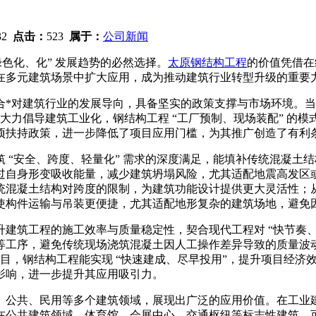
:32
点击：
523
属于：
公司新闻
绿色化、化” 发展趋势的必然选择。
太原钢结构工程
的价值
凭借在
在多元建筑场景中扩大应用，成为推动建筑行业转型升级的重要
合*对建筑行业的发展导向，具备坚实的政策支撑与市场环境。当
大力倡导建筑工业化，钢结构工程 “工厂预制、现场装配” 的
项扶持政策，进一步降低了项目应用门槛，为其推广创造了有利
筑 “安全、跨度、轻量化” 需求的深度满足，能填补传统混凝土
过自身形变吸收能量，减少建筑坍塌风险，尤其适配地震高发区
统混凝土结构对跨度的限制，为建筑功能设计提供更大灵活性；
使构件运输与吊装更便捷，尤其适配地形复杂的建筑场地，避免
升建筑工程的施工效率与质量稳定性，契合现代工程对 “快节奏
等工序，避免传统现场浇筑混凝土因人工操作差异导致的质量波
项目，钢结构工程能实现 “快速建成、尽早投用”，提升项目经
影响，进一步提升其应用吸引力。
、公共、民用等多个建筑领域，展现出广泛的应用价值。在工业
在公共建筑领域，体育馆、会展中心、交通枢纽等标志性建筑，