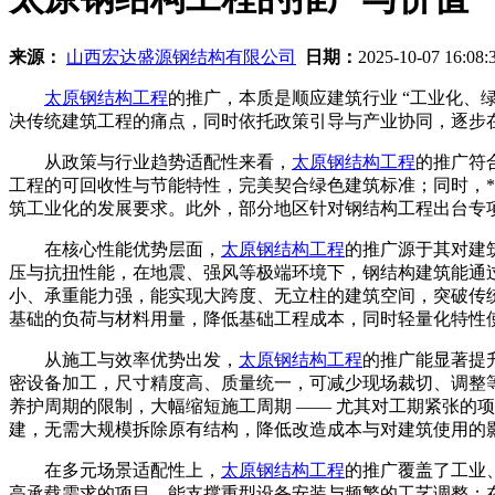
来源：
山西宏达盛源钢结构有限公司
日期：
2025-10-07 16:08
太原钢结构工程
的推广，本质是顺应建筑行业 “工业化、
决传统建筑工程的痛点，同时依托政策引导与产业协同，逐步
从政策与行业趋势适配性来看，
太原钢结构工程
的推广符
工程的可回收性与节能特性，完美契合绿色建筑标准；同时，*
筑工业化的发展要求。此外，部分地区针对钢结构工程出台专
在核心性能优势层面，
太原钢结构工程
的推广源于其对建
压与抗扭性能，在地震、强风等极端环境下，钢结构建筑能通
小、承重能力强，能实现大跨度、无立柱的建筑空间，突破传
基础的负荷与材料用量，降低基础工程成本，同时轻量化特性
从施工与效率优势出发，
太原钢结构工程
的推广能显著提
密设备加工，尺寸精度高、质量统一，可减少现场裁切、调整
养护周期的限制，大幅缩短施工周期 —— 尤其对工期紧张的
建，无需大规模拆除原有结构，降低改造成本与对建筑使用的
在多元场景适配性上，
太原钢结构工程
的推广覆盖了工业
高承载需求的项目，能支撑重型设备安装与频繁的工艺调整；