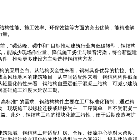
结构性能、施工效率、环保效益等方面的突出优势，能精准解
力量。
前，“碳达峰、碳中和” 目标推动建筑行业向低碳转型，钢结构
模式，能减少现场作业量、降低施工扬尘与噪音污染，符合新型建
条件，推动更多建设方主动选择钢结构方案。
结构的应用空白。从结构安全性来看，钢材具备优异的抗拉、抗
或高风压地区的建筑项目；从空间适配性来看，钢结构构件截面
从轻量化特性来看，钢结构自重远低于混凝土结构，可减少建筑
因基础施工难度大延误工期。
、高标准” 的需求。钢结构构件主要在工厂标准化预制，通过精
动；现场施工以螺栓连接或焊接为主，工序简单，且不受混凝土
济效益。此外，钢结构工程的模块化施工特性，便于后期改造与扩
建筑领域，钢结构工程适配厂房、仓库、物流中心等对大跨度、
可借助钢结构实现独特的建筑造型与大空间设计，提升建筑美观