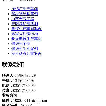
海绵厂生产车间
驾校钢结构案例
山西宁武工程
寿阳煤矿储料棚
电缆生产车间案例
婚宴大厅钢结构
长城电器生产车间
钢结构案例
钢结构牛棚案例
搅拌站办公室案例
联系我们
联系人：
初国新经理
手机：
13453458576
电话：
0351-7136979
传真：
0351-7136979
业务咨询：
邮件：
1980207111@qq.com
邮政编码：
030000